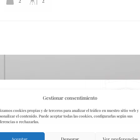
2
2
Gestionar consentimiento
blamos? Te ayudamos
lizamos cookies propias y de terceros para analizar el tráfico en nuestro sitio web y
compromiso
sonalizar el contenido. Puede aceptar todas las cookies, configurarlas según sus
ferencias o rechazarlas.
Aceptar
Teléfono
Denegar
Ver preferencias
Correo electró