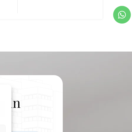
 sin
nico