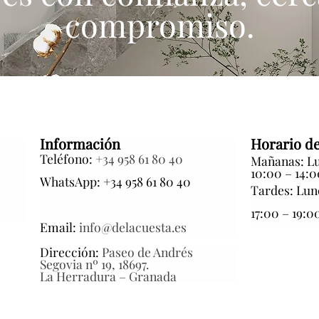
compromiso.
Información
Horario de
Teléfono:
+34 958 61 80 40
Mañanas: Lu
10:00 – 14:0
WhatsApp: +34 958 61 80 40
s
Tardes: Lun
17:00 – 19:0
Email:
info@delacuesta.es
Dirección:
Paseo de Andrés
Segovia nº 19, 18697.
La Herradura – Granada