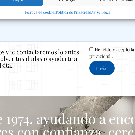
Política de cookies
Política de Privacidad
Aviso Legal
He leído y acepto l
os y te contactaremos lo antes
privacidad
.
solver tus dudas o ayudarte a
sita.
 1974, ayudando a enc
es con confianza, cerc