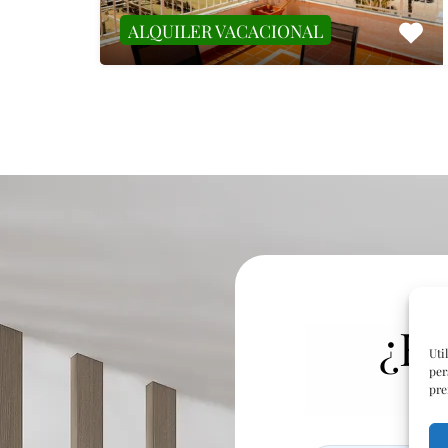
ALQUILER VACACIONAL
¿Ha
Uti
per
pre
Nombre