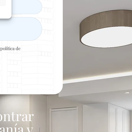
a
política de
ontrar
anía y